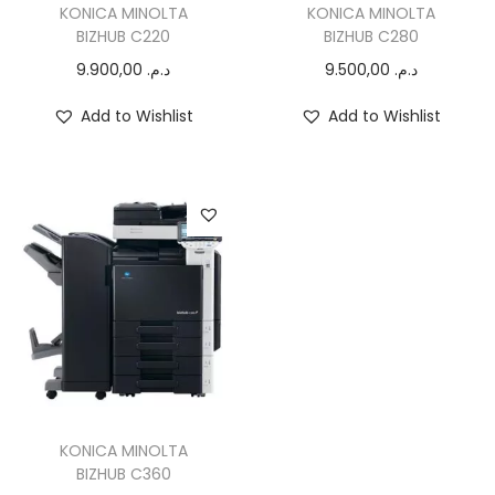
KONICA MINOLTA
KONICA MINOLTA
o
BIZHUB C220
BIZHUB C280
n
9.900,00
د.م.
9.500,00
د.م.
Add to Wishlist
Add to Wishlist
KONICA MINOLTA
BIZHUB C360