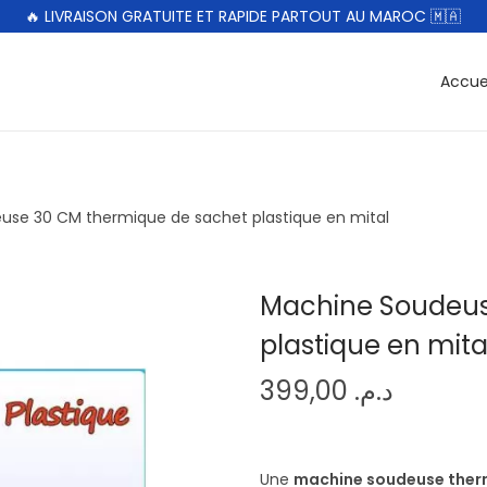
🔥 LIVRAISON GRATUITE ET RAPIDE PARTOUT AU MAROC 🇲🇦
Accue
use 30 CM thermique de sachet plastique en mital
Machine Soudeus
plastique en mita
399,00
د.م.
Une
machine soudeuse ther