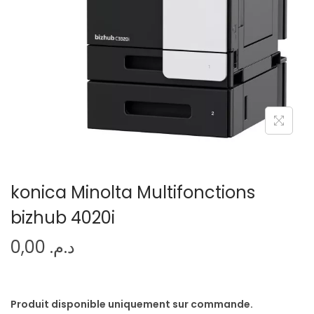
o
n
konica Minolta Multifonctions
bizhub 4020i
0,00
د.م.
Produit disponible uniquement sur commande.