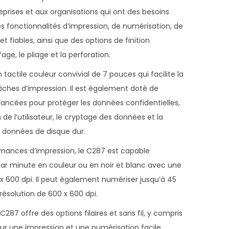
rises et aux organisations qui ont des besoins
des fonctionnalités d’impression, de numérisation, de
t fiables, ainsi que des options de finition
fage, le pliage et la perforation.
tactile couleur convivial de 7 pouces qui facilite la
tâches d’impression. Il est également doté de
vancées pour protéger les données confidentielles,
e l’utilisateur, le cryptage des données et la
 données de disque dur.
rmances d’impression, le C287 est capable
par minute en couleur ou en noir et blanc avec une
 600 dpi. Il peut également numériser jusqu’à 45
ésolution de 600 x 600 dpi.
287 offre des options filaires et sans fil, y compris
pour une impression et une numérisation facile