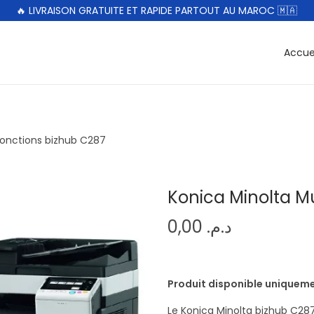
🔥 LIVRAISON GRATUITE ET RAPIDE PARTOUT AU MAROC 🇲🇦
Accue
fonctions bizhub C287
Konica Minolta Mu
0,00
د.م.
Produit disponible unique
Le Konica Minolta bizhub C28