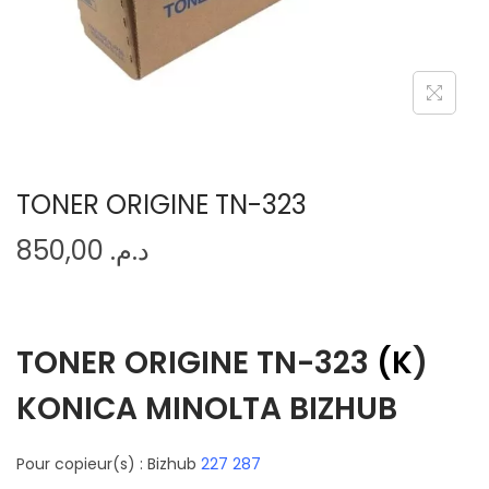
o
n
TONER ORIGINE TN-323
850,00
د.م.
TONER ORIGINE TN-323
(
K
)
KONICA MINOLTA BIZHUB
Pour copieur(s) : Bizhub
227 287