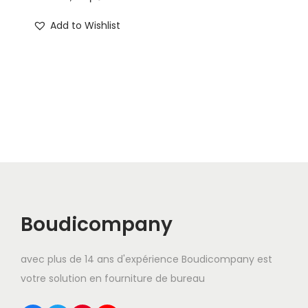
t
t
i
Add to Wishlist
o
n
Boudicompany
avec plus de 14 ans d'expérience Boudicompany est
votre solution en fourniture de bureau