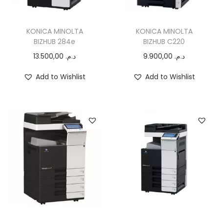
o
n
KONICA MINOLTA
KONICA MINOLTA
BIZHUB 284e
BIZHUB C220
13.500,00
د.م.
9.900,00
د.م.
Add to Wishlist
Add to Wishlist