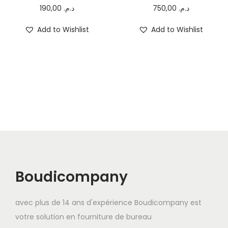
t
t
190,00
د.م.
750,00
د.م.
i
o
Add to Wishlist
Add to Wishlist
n
Boudicompany
avec plus de 14 ans d'expérience Boudicompany est
votre solution en fourniture de bureau